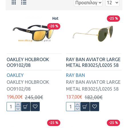
Hot
-25 %
-20 %
OAKLEY HOLBROOK
RAY BAN AVIATOR LARGE
OO9102/08
METAL RB3025/L0205 58
OAKLEY
RAY BAN
OAKLEY HOLBROOK
RAY BAN AVIATOR LARGE
OO9102/08
METAL RB3025/L0205 58
196,00€
245,00€
137,00€
182,00€
-25 %
-25 %