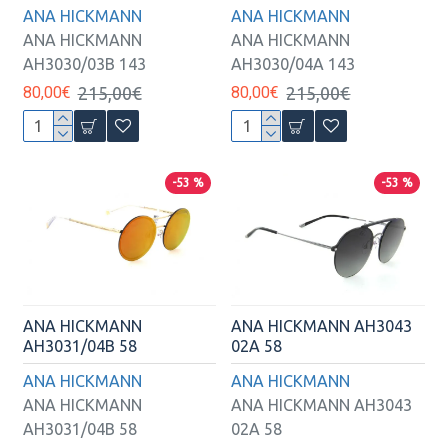
ANA HICKMANN
ANA HICKMANN
ANA HICKMANN
ANA HICKMANN
AH3030/03B 143
AH3030/04A 143
80,00€
215,00€
80,00€
215,00€
-53 %
-53 %
ANA HICKMANN
ANA HICKMANN AH3043
AH3031/04B 58
02A 58
ANA HICKMANN
ANA HICKMANN
ANA HICKMANN
ANA HICKMANN AH3043
AH3031/04B 58
02A 58