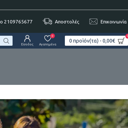
το 2109765677
Αποστολές
Επικοινωνία
0
0 προϊόν(τα) - 0,00€
Είσοδος
Αγαπημένα