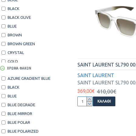
BLACK
BLACK OLIVE
BLUE
BROWN
BROWN GREEN
CRYSTAL
GOLD
SAINT LAURENT SL790 00
ΧΡΏΜΑ ΦΑΚΏΝ
GOLD HAVANA
SAINT LAURENT
AZURE GRADIENT BLUE
GREY
SAINT LAURENT SL790 00
BLACK
GREY BLUΕ
369,00€
410,00€
BLUE
GUNMETAL
ΚΑΛΆΘΙ
BLUE DEGRADE
HAVANA
BLUE MIRROR
HAVANA GUNMETAL
BLUE POLAR
HI RES MATTE CARBON
BLUE POLARIZED
MATE CARBON