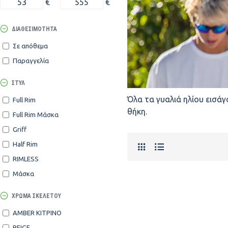
€
€
ΔΙΑΘΕΣΙΜΌΤΗΤΑ
Σε απόθεμα
Παραγγελία
ΣΤΥΛ
Όλα τα γυαλιά ηλίου εισάγ
Full Rim
θήκη.
Full Rim Μάσκα
Griff
Half Rim
RIMLESS
Μάσκα
ΧΡΏΜΑ ΣΚΕΛΕΤΟΎ
AMBER ΚΙΤΡΙΝΟ
BEIGE