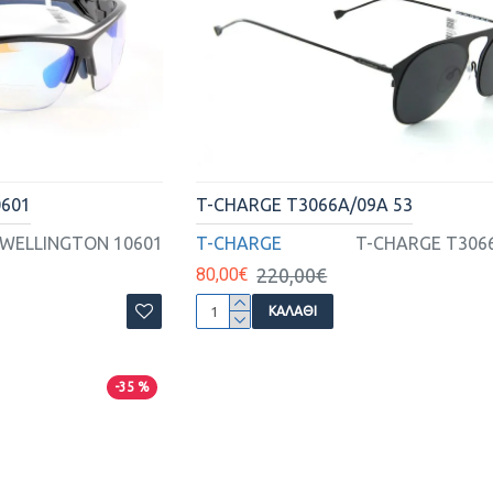
0601
T-CHARGE T3066A/09A 53
 WELLINGTON 10601
T-CHARGE
T-CHARGE T3066
80,00€
220,00€
ΚΑΛΆΘΙ
-35 %