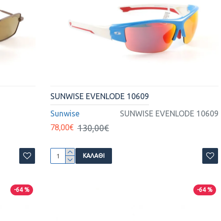
SUNWISE EVENLODE 10609
Sunwise
SUNWISE EVENLODE 10609
78,00€
130,00€
ΚΑΛΆΘΙ
-64 %
-64 %