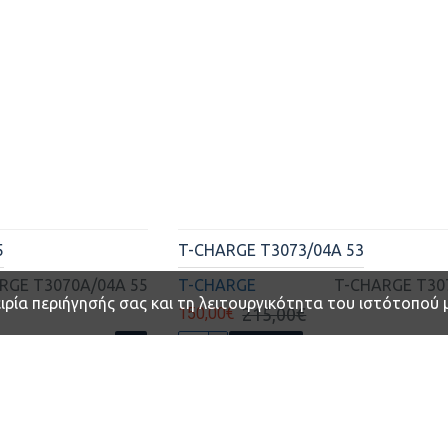
5
T-CHARGE T3073/04A 53
RGE T3070A/04A 55
T-CHARGE
T-CHARGE T30
150,00€
215,00€
ΚΑΛΆΘΙ
ιρία περιήγησής σας και τη λειτουργικότητα του ιστότοπού 
-35 %