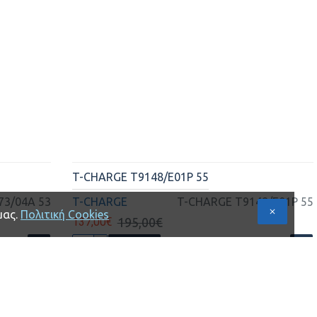
T-CHARGE T9148/E01P 55
73/04A 53
T-CHARGE
T-CHARGE T9148/E01P 55
137,00€
195,00€
ΚΑΛΆΘΙ
μας.
Πολιτική Cookies
-33 %
-30 %