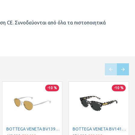
ση CE. Συνοδεύονται από όλα τα πιστοποιητικά
-50 %
-10 %
-10 %
DG6042/796/13
BOTTEGA VENETA BV1396S 001 50
BOTTEGA VENETA BV1411S 004 49