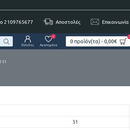
το 2109765677
Αποστολές
Επικοινωνία
0
0 προϊόν(τα) - 0,00€
Είσοδος
Αγαπημένα
 51
1
51