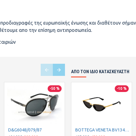
ς προδιαγραφές της ευρωπαϊκής ένωσης και διαθέτουν σήμαν
αθέτουμε απο την επίσημη αντιπροσωπεία.
ταιριών
ΑΠΌ ΤΟΝ ΊΔΙΟ ΚΑΤΑΣΚΕΥΑΣΤΉ
-50 %
-30 %
-10 %
D&G6048/079/87
D&G8074/1634
BOTTEGA VENETA BV1346S 001 56