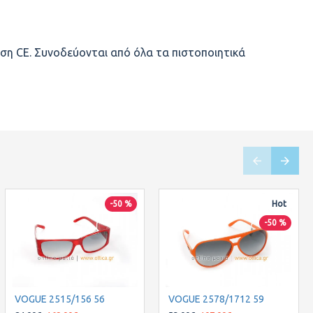
ση CE. Συνοδεύονται από όλα τα πιστοποιητικά
-50 %
Hot
Hot
-20 %
-50 %
VOGUE 2515/156 56
OAKLEY HOLBROOK OO9102/08
VOGUE 2578/1712 59