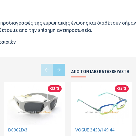
ς προδιαγραφές της ευρωπαϊκής ένωσης και διαθέτουν σήμαν
αθέτουμε απο την επίσημη αντιπροσωπεία.
ταιριών
ΑΠΌ ΤΟΝ ΊΔΙΟ ΚΑΤΑΣΚΕΥΑΣΤΉ
-23 %
-23 %
-25 %
D0902D/3
D0902E/3
VOGUE 2458/149 44