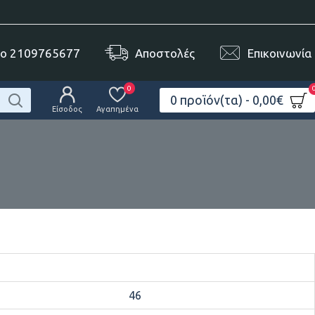
το 2109765677
Αποστολές
Επικοινωνία
0
0 προϊόν(τα) - 0,00€
Είσοδος
Αγαπημένα
46