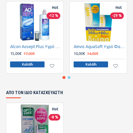
Hot
Hot
-12 %
-29 %
Alcon Aosept Plus Υγρό Φακών Επαφής 360ml
Amvis AquaSoft Υγρό Φακών Επαφής 360ml & 60ml
15,00€
17,00€
10,00€
14,00€
Καλάθι
Καλάθι
ΑΠΌ ΤΟΝ ΊΔΙΟ ΚΑΤΑΣΚΕΥΑΣΤΉ
Hot
-8 %