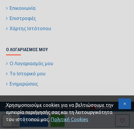
Επικοινωνία
Επιστροφές
Χάρτης Ιστότοπου
Ο ΛΟΓΑΡΙΑΣΜΌΣ ΜΟΥ
Ο Λογαριασμός μου
Το Ιστορικό μου
Ενημερώσεις
Xρησιμοποιούμε cookies για να βελτιώσουμε την
Bitamin
© Ottica.gr 1995 - 2022 | Online ματιά |
| Created by
εμπειρία περιήγησής σας και τη λειτουργικότητα
του ιστότοπού μας.
Πολιτική Cookies
ΚΑΛΆΘΙ