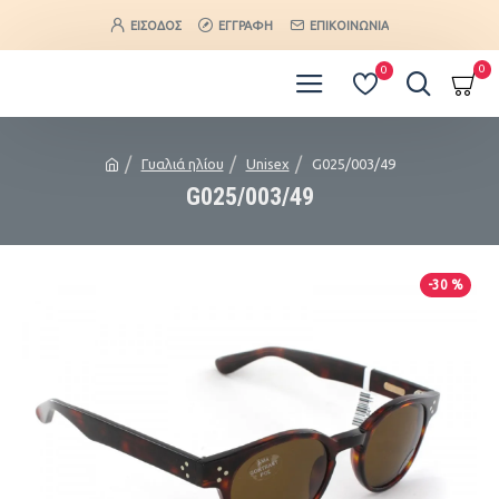
ΕΊΣΟΔΟΣ
ΕΓΓΡΑΦΉ
ΕΠΙΚΟΙΝΩΝΊΑ
0
0
Γυαλιά ηλίου
Unisex
G025/003/49
G025/003/49
-30 %