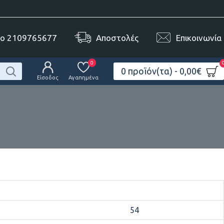
το 2109765677
Αποστολές
Επικοινωνία
0
0 προϊόν(τα) - 0,00€
Είσοδος
Αγαπημένα
54