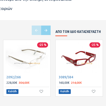
ταιριών
ΑΠΌ ΤΟΝ ΊΔΙΟ ΚΑΤΑΣΚΕΥΑΣΤΉ
-25 %
-25 %
-25 %
2092/266
2514/412
3089/584
228,00€
304,00€
90,00€
160,00€
120,00€
214,00€
Καλάθι
Καλάθι
Καλάθι