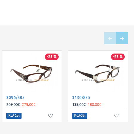
-25 %
-25 %
-25 %
2515/299
3096/585
3130/835
90,00€
209,00€
120,00€
279,00€
135,00€
180,00€
Καλάθι
Καλάθι
Καλάθι