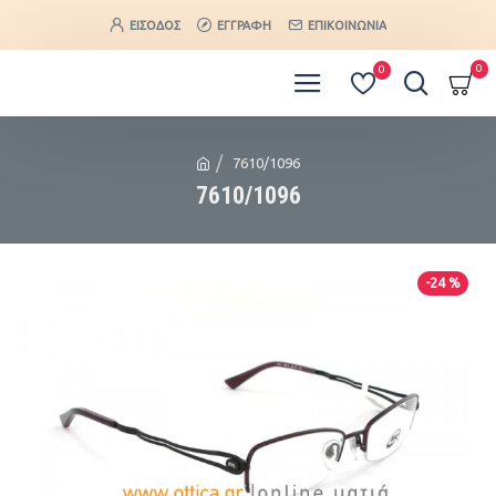
ΕΊΣΟΔΟΣ
ΕΓΓΡΑΦΉ
ΕΠΙΚΟΙΝΩΝΊΑ
0
0
7610/1096
7610/1096
-24 %