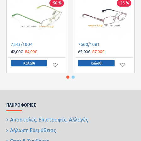
-50 %
-25 %
7543/1004
7660/1081
42,00€
84,00€
65,00€
87,00€
Καλάθι
Καλάθι
ΠΛΗΡΟΦΟΡΊΕΣ
Αποστολές, Επιστροφές, Αλλαγές
Δήλωση Εχεμύθειας