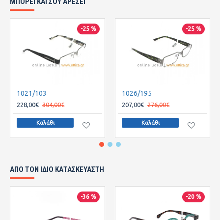
ΜΠΟΡΕΙ ΚΑΙ ΣΟΥ ΑΡΕΣΕΙ
-25 %
-25 %
1021/103
1026/195
228,00€
304,00€
207,00€
276,00€
Καλάθι
Καλάθι
ΑΠΌ ΤΟΝ ΊΔΙΟ ΚΑΤΑΣΚΕΥΑΣΤΉ
-36 %
-20 %