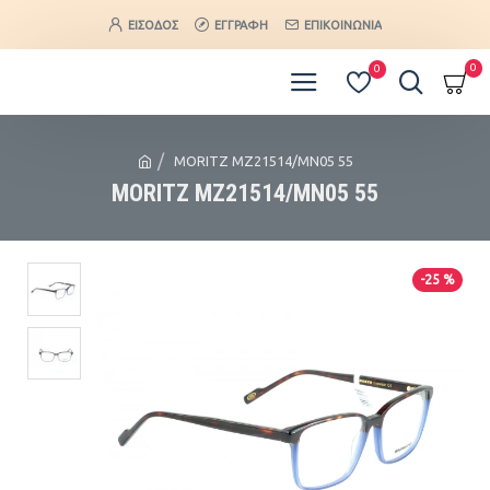
ΕΊΣΟΔΟΣ
ΕΓΓΡΑΦΉ
ΕΠΙΚΟΙΝΩΝΊΑ
0
0
MORITZ MZ21514/MN05 55
MORITZ MZ21514/MN05 55
-25 %