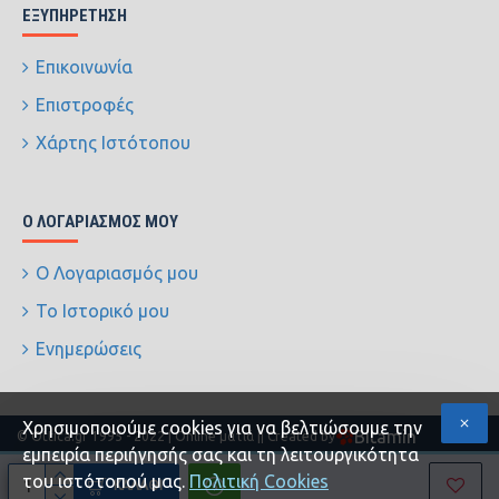
ΕΞΥΠΗΡΈΤΗΣΗ
Επικοινωνία
Επιστροφές
Χάρτης Ιστότοπου
Ο ΛΟΓΑΡΙΑΣΜΌΣ ΜΟΥ
Ο Λογαριασμός μου
Το Ιστορικό μου
Ενημερώσεις
Xρησιμοποιούμε cookies για να βελτιώσουμε την
Bitamin
© Ottica.gr 1995 - 2022 | Online ματιά |
| Created by
εμπειρία περιήγησής σας και τη λειτουργικότητα
του ιστότοπού μας.
Πολιτική Cookies
ΚΑΛΆΘΙ