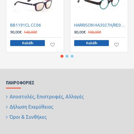
BB1191CL CC06
HARRISON HA3027H/RE08 41
90,00€
140,00€
80,00€
100,00€
Καλάθι
Καλάθι
ΠΛΗΡΟΦΟΡΊΕΣ
Αποστολές, Επιστροφές, Αλλαγές
Δήλωση Εχεμύθειας
Όροι & Συνθήκες