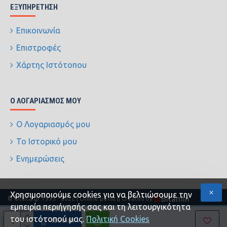
ΕΞΥΠΗΡΈΤΗΣΗ
Επικοινωνία
Επιστροφές
Χάρτης Ιστότοπου
Ο ΛΟΓΑΡΙΑΣΜΌΣ ΜΟΥ
Ο Λογαριασμός μου
Το Ιστορικό μου
Ενημερώσεις
Xρησιμοποιούμε cookies για να βελτιώσουμε την
Bitamin
© Ottica.gr 1995 - 2022 | Online ματιά |
| Created by
εμπειρία περιήγησής σας και τη λειτουργικότητα
του ιστότοπού μας.
Πολιτική Cookies
ΚΑΛΆΘΙ