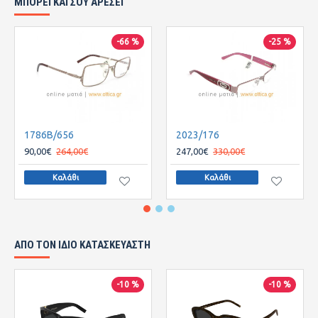
ΜΠΟΡΕΙ ΚΑΙ ΣΟΥ ΑΡΕΣΕΙ
-66 %
-25 %
1786B/656
2023/176
90,00€
264,00€
247,00€
330,00€
Καλάθι
Καλάθι
ΑΠΌ ΤΟΝ ΊΔΙΟ ΚΑΤΑΣΚΕΥΑΣΤΉ
-10 %
-10 %