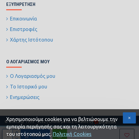
ΕΞΥΠΗΡΈΤΗΣΗ
Επικοινωνία
Επιστροφές
Χάρτης Ιστότοπου
Ο ΛΟΓΑΡΙΑΣΜΌΣ ΜΟΥ
Ο Λογαριασμός μου
Το Ιστορικό μου
Ενημερώσεις
Xρησιμοποιούμε cookies για να βελτιώσουμε την
Bitamin
© Ottica.gr 1995 - 2022 | Online ματιά |
| Created by
εμπειρία περιήγησής σας και τη λειτουργικότητα
του ιστότοπού μας.
Πολιτική Cookies
ΚΑΛΆΘΙ