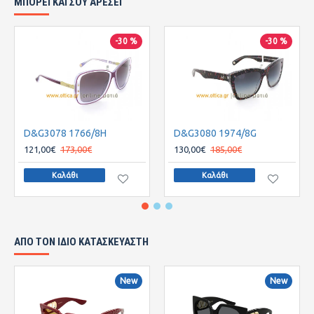
ΜΠΟΡΕΙ ΚΑΙ ΣΟΥ ΑΡΕΣΕΙ
-30 %
-30 %
D&G3078 1766/8H
D&G3080 1974/8G
121,00€
173,00€
130,00€
185,00€
Καλάθι
Καλάθι
ΑΠΌ ΤΟΝ ΊΔΙΟ ΚΑΤΑΣΚΕΥΑΣΤΉ
New
New