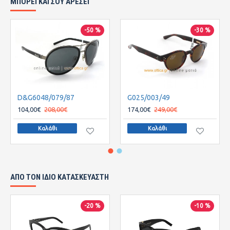
ΜΠΟΡΕΙ ΚΑΙ ΣΟΥ ΑΡΕΣΕΙ
-50 %
-30 %
D&G6048/079/87
G025/003/49
104,00€
208,00€
174,00€
249,00€
Καλάθι
Καλάθι
ΑΠΌ ΤΟΝ ΊΔΙΟ ΚΑΤΑΣΚΕΥΑΣΤΉ
-20 %
-10 %