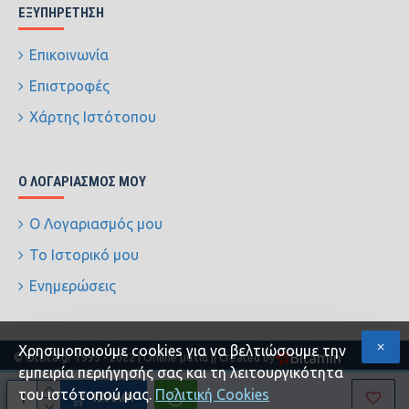
ΕΞΥΠΗΡΈΤΗΣΗ
Επικοινωνία
Επιστροφές
Χάρτης Ιστότοπου
Ο ΛΟΓΑΡΙΑΣΜΌΣ ΜΟΥ
Ο Λογαριασμός μου
Το Ιστορικό μου
Ενημερώσεις
Xρησιμοποιούμε cookies για να βελτιώσουμε την
Bitamin
© Ottica.gr 1995 - 2022 | Online ματιά |
| Created by
εμπειρία περιήγησής σας και τη λειτουργικότητα
του ιστότοπού μας.
Πολιτική Cookies
ΚΑΛΆΘΙ