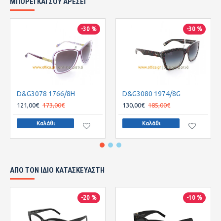
ΜΠΟΡΕΙ ΚΑΙ ΣΟΥ ΑΡΕΣΕΙ
-30 %
-30 %
D&G3078 1766/8H
D&G3080 1974/8G
121,00€
173,00€
130,00€
185,00€
Καλάθι
Καλάθι
ΑΠΌ ΤΟΝ ΊΔΙΟ ΚΑΤΑΣΚΕΥΑΣΤΉ
-20 %
-10 %