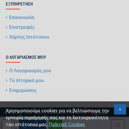
ΕΞΥΠΗΡΈΤΗΣΗ
Επικοινωνία
Επιστροφές
Χάρτης Ιστότοπου
Ο ΛΟΓΑΡΙΑΣΜΌΣ ΜΟΥ
Ο Λογαριασμός μου
Το Ιστορικό μου
Ενημερώσεις
Xρησιμοποιούμε cookies για να βελτιώσουμε την
Bitamin
© Ottica.gr 1995 - 2022 | Online ματιά |
| Created by
εμπειρία περιήγησής σας και τη λειτουργικότητα
του ιστότοπού μας.
Πολιτική Cookies
ΚΑΛΆΘΙ