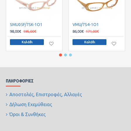
SMU05F/7SK-1O1
VMU/7S4-1O1
98,00€
195,00€
86,00€
171,00€
Καλάθι
Καλάθι
ΠΛΗΡΟΦΟΡΊΕΣ
Αποστολές, Επιστροφές, Αλλαγές
Δήλωση Εχεμύθειας
Όροι & Συνθήκες