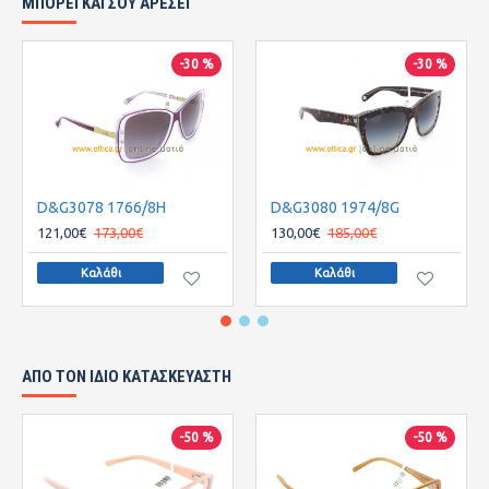
ΜΠΟΡΕΙ ΚΑΙ ΣΟΥ ΑΡΕΣΕΙ
-30 %
-30 %
D&G3078 1766/8H
D&G3080 1974/8G
121,00€
173,00€
130,00€
185,00€
Καλάθι
Καλάθι
ΑΠΌ ΤΟΝ ΊΔΙΟ ΚΑΤΑΣΚΕΥΑΣΤΉ
-50 %
-50 %