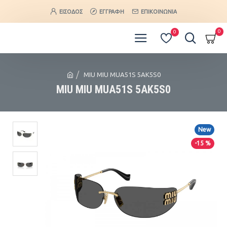
ΕΊΣΟΔΟΣ
ΕΓΓΡΑΦΉ
ΕΠΙΚΟΙΝΩΝΊΑ
0
0
MIU MIU MUA51S 5AK5S0
MIU MIU MUA51S 5AK5S0
New
-15 %