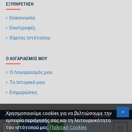
ΕΞΥΠΗΡΈΤΗΣΗ
Επικοινωνία
Επιστροφές
Χάρτης Ιστότοπου
Ο ΛΟΓΑΡΙΑΣΜΌΣ ΜΟΥ
Ο Λογαριασμός μου
Το Ιστορικό μου
Ενημερώσεις
Xρησιμοποιούμε cookies για να βελτιώσουμε την
Bitamin
© Ottica.gr 1995 - 2022 | Online ματιά |
| Created by
εμπειρία περιήγησής σας και τη λειτουργικότητα
του ιστότοπού μας.
Πολιτική Cookies
ΚΑΛΆΘΙ