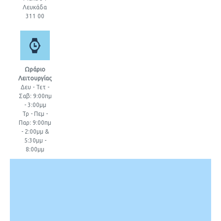
Λευκάδα
311 00
Ωράριο
Λειτουργίας
Δευ - Τετ -
Σαβ: 9:00πμ
- 3:00μμ
Τρ - Πεμ -
Παρ: 9:00πμ
- 2:00μμ &
5:30μμ -
8:00μμ