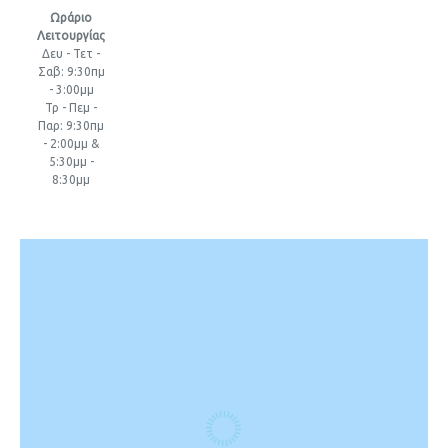
Ωράριο
Λειτουργίας
Δευ - Τετ -
Σαβ: 9:30πμ
- 3:00μμ
Τρ - Πεμ -
Παρ: 9:30πμ
- 2:00μμ &
5:30μμ -
8:30μμ