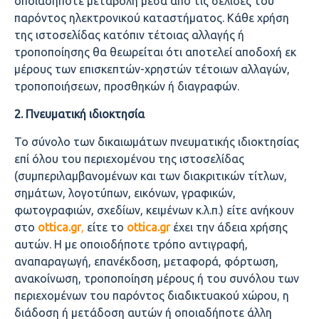
οποιαδήποτε μεταβολή μέσα από τις σελίδες του
παρόντος ηλεκτρονικού καταστήματος. Κάθε χρήση
της ιστοσελίδας κατόπιν τέτοιας αλλαγής ή
τροποποίησης θα θεωρείται ότι αποτελεί αποδοχή εκ
μέρους των επισκεπτών-χρηστών τέτοιων αλλαγών,
τροποποιήσεων, προσθηκών ή διαγραφών.
2. Πνευματική ιδιοκτησία
Το σύνολο των δικαιωμάτων πνευματικής ιδιοκτησίας
επί όλου του περιεχομένου της ιστοσελίδας
(συμπεριλαμβανομένων και των διακριτικών τίτλων,
σημάτων, λογοτύπων, εικόνων, γραφικών,
φωτογραφιών, σχεδίων, κειμένων κ.λ.π.) είτε ανήκουν
στo
ottica.
gr
,
είτε το
ottica.
gr
έχει την άδεια χρήσης
αυτών. Η με οποιοδήποτε τρόπο αντιγραφή,
αναπαραγωγή, επανέκδοση, μεταφορά, φόρτωση,
ανακοίνωση, τροποποίηση μέρους ή του συνόλου των
περιεχομένων του παρόντος διαδικτυακού χώρου, η
διάδοση ή μετάδοση αυτών ή οποιαδήποτε άλλη