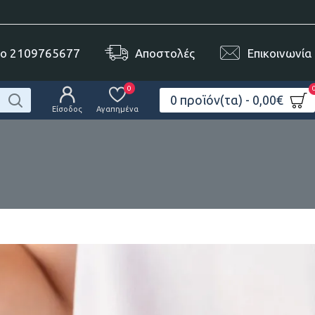
το 2109765677
Αποστολές
Επικοινωνία
0
0 προϊόν(τα) - 0,00€
Είσοδος
Αγαπημένα