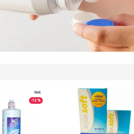
Hot
-12 %