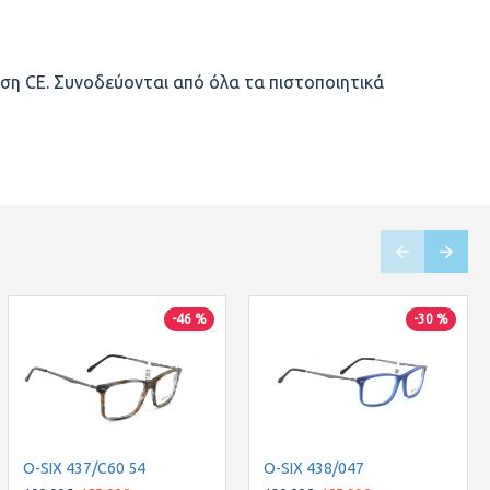
ση CE. Συνοδεύονται από όλα τα πιστοποιητικά
-50 %
-46 %
-30 %
DG6042/796/13
O-SIX 437/C60 54
O-SIX 438/047