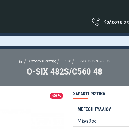
Καλέστε σ
Κατασκευαστής
O SIX
O-SIX 482S/C560 48
O-SIX 482S/C560 48
ΧΑΡΑΚΤΗΡΙΣΤΙΚΆ
-50 %
ΜΕΓΈΘΗ ΓΥΑΛΙΟΎ
Μέγεθος