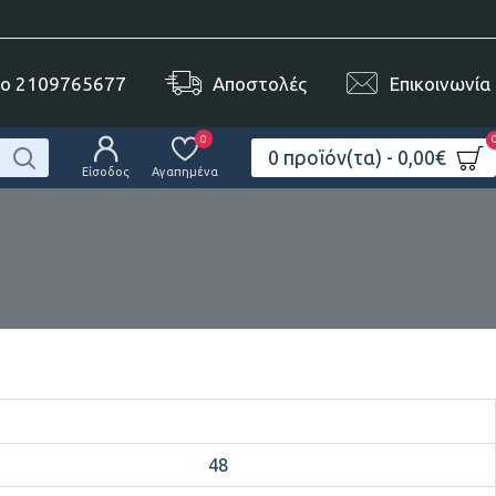
το 2109765677
Αποστολές
Επικοινωνία
0
0 προϊόν(τα) - 0,00€
Είσοδος
Αγαπημένα
48