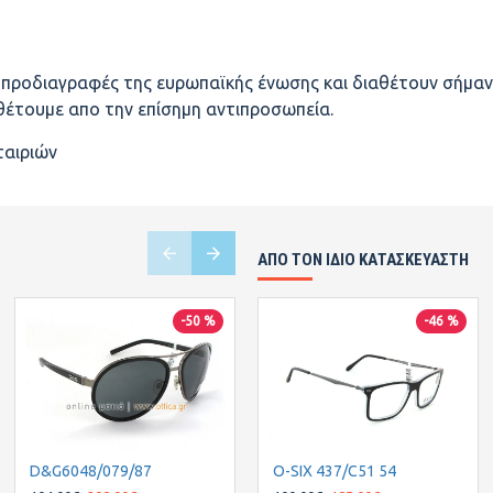
ς προδιαγραφές της ευρωπαϊκής ένωσης και διαθέτουν σήμαν
αθέτουμε απο την επίσημη αντιπροσωπεία.
ταιριών
ΑΠΌ ΤΟΝ ΊΔΙΟ ΚΑΤΑΣΚΕΥΑΣΤΉ
-50 %
-30 %
-46 %
D&G6048/079/87
D&G8074/1634
O-SIX 437/C51 54