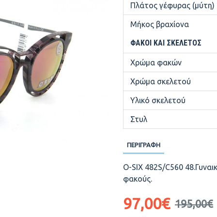
Πλάτος γέφυρας (μύτη)
Μήκος βραχίονα
ΦΑΚΟΊ ΚΑΙ ΣΚΕΛΕΤΌΣ
Χρώμα φακών
Χρώμα σκελετού
Υλικό σκελετού
Στυλ
ΠΕΡΙΓΡΑΦΉ
O-SIX 482S/C560 48.Γυναικ
φακούς.
97,00€
195,00€