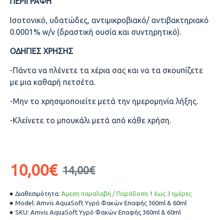
ΠΕΡΙΓΡΑΦΗ
Ισοτονικό, υδατώδες, αντιμικροβιακό/ αντιβακτηριακό
0.0001% w/v (δραστική ουσία και συντηρητικό).
ΟΔΗΓΙΕΣ ΧΡΗΣΗΣ
-Πάντα να πλένετε τα χέρια σας και να τα σκουπίζετε
με μια καθαρή πετσέτα.
-Μην το χρησιμοποιείτε μετά την ημερομηνία λήξης.
-Κλείνετε το μπουκάλι μετά από κάθε χρήση.
10,00€
14,00€
Διαθεσιμότητα:
Άμεση παραλαβή / Παράδοση 1 έως 3 ημέρες
Model:
Amvis AquaSoft Υγρό Φακών Επαφής 360ml & 60ml
SKU:
Amvis AquaSoft Υγρό Φακών Επαφής 360ml & 60ml