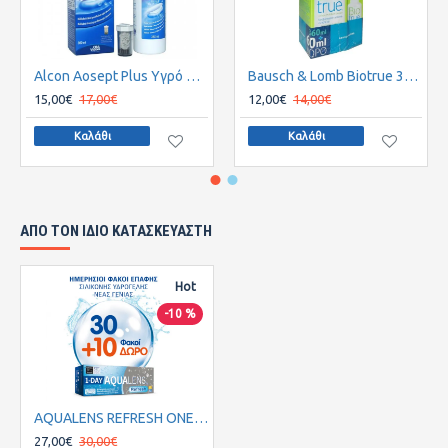
Alcon Aosept Plus Υγρό Φακών Επαφής 360ml
Bausch & Lomb Biotrue 360ml + extra Bottle 60ml
15,00€
17,00€
12,00€
14,00€
Καλάθι
Καλάθι
ΑΠΌ ΤΟΝ ΊΔΙΟ ΚΑΤΑΣΚΕΥΑΣΤΉ
Hot
-10 %
AQUALENS REFRESH ONE DAY (30PACK)+10 ΦΑΚΟΙ ΔΩΡΟ
27,00€
30,00€