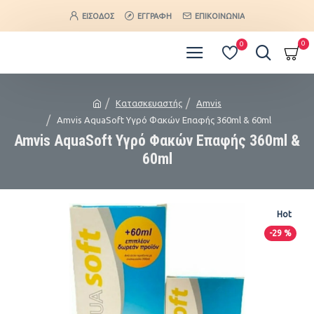
ΕΊΣΟΔΟΣ
ΕΓΓΡΑΦΉ
ΕΠΙΚΟΙΝΩΝΊΑ
0
0
Κατασκευαστής
Amvis
Amvis AquaSoft Υγρό Φακών Επαφής 360ml & 60ml
Amvis AquaSoft Υγρό Φακών Επαφής 360ml &
60ml
Hot
-29 %