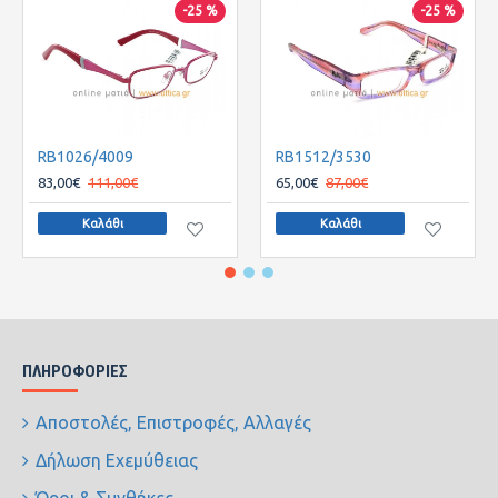
-25 %
-25 %
RB1026/4009
RB1512/3530
83,00€
111,00€
65,00€
87,00€
Καλάθι
Καλάθι
ΠΛΗΡΟΦΟΡΊΕΣ
Αποστολές, Επιστροφές, Αλλαγές
Δήλωση Εχεμύθειας