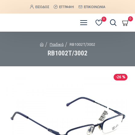
ΕΊΣΟΔΟΣ
ΕΓΓΡΑΦΉ
ΕΠΙΚΟΙΝΩΝΊΑ
0
0
Παιδικά
RB1002T/3002
RB1002T/3002
-26 %