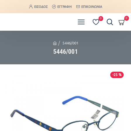
ΕΊΣΟΔΟΣ
ΕΓΓΡΑΦΉ
ΕΠΙΚΟΙΝΩΝΊΑ
0
0
5446/001
5446/001
-25 %