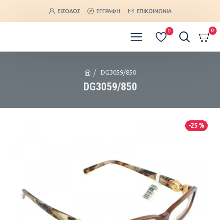
ΕΊΣΟΔΟΣ
ΕΓΓΡΑΦΉ
ΕΠΙΚΟΙΝΩΝΊΑ
0
0
DG3059/850
DG3059/850
-25 %