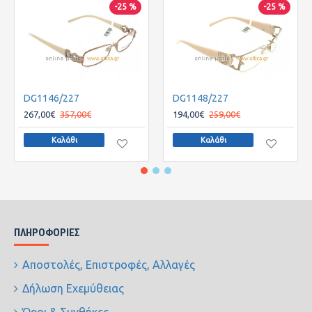
-25 %
-25 %
DG1146/227
DG1148/227
267,00€
357,00€
194,00€
259,00€
Καλάθι
Καλάθι
ΠΛΗΡΟΦΟΡΊΕΣ
Αποστολές, Επιστροφές, Αλλαγές
Δήλωση Εχεμύθειας